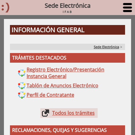
Sede Electrónica
IFAB
INFORMACIÓN GENERAL
Sede Electrónica
>
TRÁMITES DESTACADOS
Registro Electrónico/Presentación
Instancia General
Tablón de Anuncios Electrónico
Perfil de Contratante
Todos los trámites
RECLAMACIONES, QUEJAS Y SUGERENCIAS